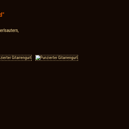
d"
erlsautern,